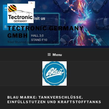
Skip
to
content
TECTRONIC GERMANY
GMBH
Your trusted partner in spare parts sourcing
Menu
BLAU MARKE: TANKVERSCHLÜSSE,
EINFÜLLSTUTZEN UND KRAFTSTOFFTANKS